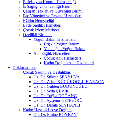
Enfeksiyon Kontrol Hemşireliği
İş Sağlığı ve Güvenliği Birimi
Çalışan Hakları ve Güvenliği Birimi
İlaç Yönetimi ve Eczane Hizmetleri
Eğitim Hemşireliği
Evde Sağlık Hizmetleri
Çocuk İzlem Merkezi
Özellikli Birimler
Yoğun Bakım Hizmetleri
Erişkin Yoğun Bakım
Yenidoğan Yoğun Bakım
Acil Sağlık Hizmetleri
Çocuk Acil Hizmetleri
Kadın Doğum Acil Hizmetleri
Doktorlarımız
Çocuk Sağlığı ve Hastalıkları
Uz. Dr. Şükran ŞENYUVA
Uz. Dr. Zehra KÜÇÜKOĞLU KARACA
Uz. Dr. Gülden BUDUNOĞLU
Uz. Dr. Seda ÇEVİK
Uz. Dr. Tuğba DOĞANÇ
Uz. Dr. Ayşenur GENGÖRÜ
Uz. Dr. Damla SEYHANLI
Kadın Hastalıkları ve Doğum
Op. Dr. Emine BOYBAY