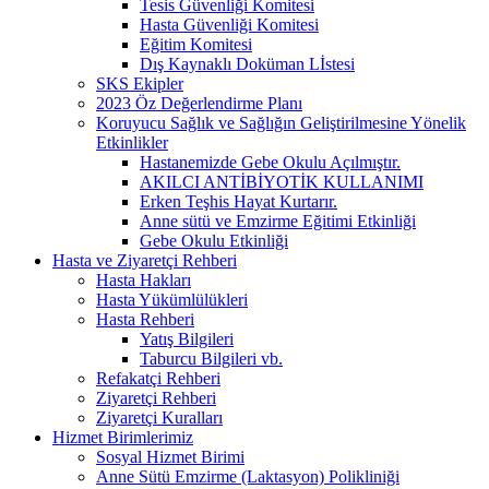
Tesis Güvenliği Komitesi
Hasta Güvenliği Komitesi
Eğitim Komitesi
Dış Kaynaklı Doküman Lİstesi
SKS Ekipler
2023 Öz Değerlendirme Planı
Koruyucu Sağlık ve Sağlığın Geliştirilmesine Yönelik
Etkinlikler
Hastanemizde Gebe Okulu Açılmıştır.
AKILCI ANTİBİYOTİK KULLANIMI
Erken Teşhis Hayat Kurtarır.
Anne sütü ve Emzirme Eğitimi Etkinliği
Gebe Okulu Etkinliği
Hasta ve Ziyaretçi Rehberi
Hasta Hakları
Hasta Yükümlülükleri
Hasta Rehberi
Yatış Bilgileri
Taburcu Bilgileri vb.
Refakatçi Rehberi
Ziyaretçi Rehberi
Ziyaretçi Kuralları
Hizmet Birimlerimiz
Sosyal Hizmet Birimi
Anne Sütü Emzirme (Laktasyon) Polikliniği