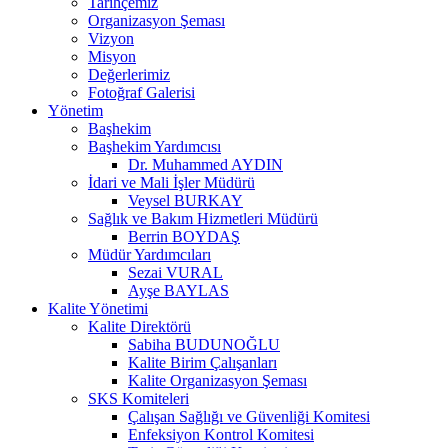
Tarihçemiz
Organizasyon Şeması
Vizyon
Misyon
Değerlerimiz
Fotoğraf Galerisi
Yönetim
Başhekim
Başhekim Yardımcısı
Dr. Muhammed AYDIN
İdari ve Mali İşler Müdürü
Veysel BURKAY
Sağlık ve Bakım Hizmetleri Müdürü
Berrin BOYDAŞ
Müdür Yardımcıları
Sezai VURAL
Ayşe BAYLAS
Kalite Yönetimi
Kalite Direktörü
Sabiha BUDUNOĞLU
Kalite Birim Çalışanları
Kalite Organizasyon Şeması
SKS Komiteleri
Çalışan Sağlığı ve Güvenliği Komitesi
Enfeksiyon Kontrol Komitesi