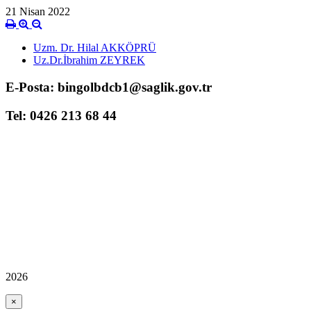
21 Nisan 2022
Uzm. Dr. Hilal AKKÖPRÜ
Uz.Dr.İbrahim ZEYREK
E-Posta: bingolbdcb1@saglik.gov.tr
Tel: 0426 213 68 44
2026
×