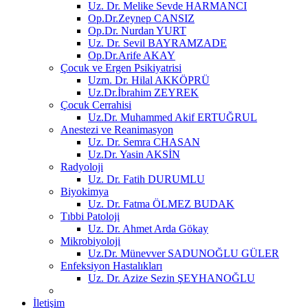
Uz. Dr. Melike Sevde HARMANCI
Op.Dr.Zeynep CANSIZ
Op.Dr. Nurdan YURT
Uz. Dr. Sevil BAYRAMZADE
Op.Dr.Arife AKAY
Çocuk ve Ergen Psikiyatrisi
Uzm. Dr. Hilal AKKÖPRÜ
Uz.Dr.İbrahim ZEYREK
Çocuk Cerrahisi
Uz.Dr. Muhammed Akif ERTUĞRUL
Anestezi ve Reanimasyon
Uz. Dr. Semra CHASAN
Uz.Dr. Yasin AKSİN
Radyoloji
Uz. Dr. Fatih DURUMLU
Biyokimya
Uz. Dr. Fatma ÖLMEZ BUDAK
Tıbbi Patoloji
Uz. Dr. Ahmet Arda Gökay
Mikrobiyoloji
Uz.Dr. Münevver SADUNOĞLU GÜLER
Enfeksiyon Hastalıkları
Uz. Dr. Azize Sezin ŞEYHANOĞLU
İletişim