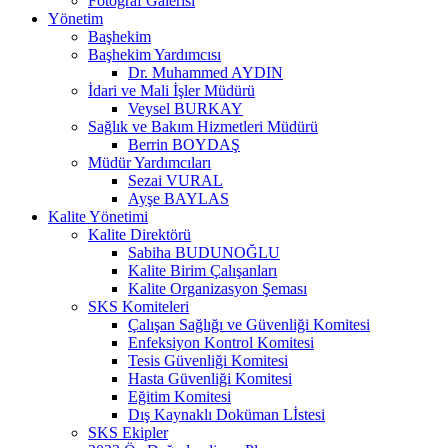
Fotoğraf Galerisi
Yönetim
Başhekim
Başhekim Yardımcısı
Dr. Muhammed AYDIN
İdari ve Mali İşler Müdürü
Veysel BURKAY
Sağlık ve Bakım Hizmetleri Müdürü
Berrin BOYDAŞ
Müdür Yardımcıları
Sezai VURAL
Ayşe BAYLAS
Kalite Yönetimi
Kalite Direktörü
Sabiha BUDUNOĞLU
Kalite Birim Çalışanları
Kalite Organizasyon Şeması
SKS Komiteleri
Çalışan Sağlığı ve Güvenliği Komitesi
Enfeksiyon Kontrol Komitesi
Tesis Güvenliği Komitesi
Hasta Güvenliği Komitesi
Eğitim Komitesi
Dış Kaynaklı Doküman Lİstesi
SKS Ekipler