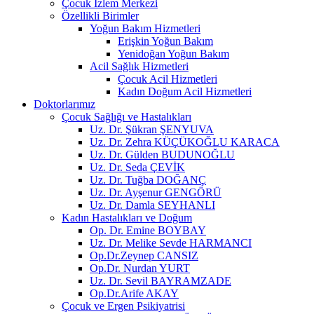
Çocuk İzlem Merkezi
Özellikli Birimler
Yoğun Bakım Hizmetleri
Erişkin Yoğun Bakım
Yenidoğan Yoğun Bakım
Acil Sağlık Hizmetleri
Çocuk Acil Hizmetleri
Kadın Doğum Acil Hizmetleri
Doktorlarımız
Çocuk Sağlığı ve Hastalıkları
Uz. Dr. Şükran ŞENYUVA
Uz. Dr. Zehra KÜÇÜKOĞLU KARACA
Uz. Dr. Gülden BUDUNOĞLU
Uz. Dr. Seda ÇEVİK
Uz. Dr. Tuğba DOĞANÇ
Uz. Dr. Ayşenur GENGÖRÜ
Uz. Dr. Damla SEYHANLI
Kadın Hastalıkları ve Doğum
Op. Dr. Emine BOYBAY
Uz. Dr. Melike Sevde HARMANCI
Op.Dr.Zeynep CANSIZ
Op.Dr. Nurdan YURT
Uz. Dr. Sevil BAYRAMZADE
Op.Dr.Arife AKAY
Çocuk ve Ergen Psikiyatrisi