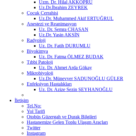
Uzm. Dr. Hilal AKKÖPRÜ
Uz.Dr.İbrahim ZEYREK
Çocuk Cerrahisi
Uz.Dr. Muhammed Akif ERTUĞRUL
Anestezi ve Reanimasyon
Uz. Dr. Semra CHASAN
Uz.Dr. Yasin AKSİN
Radyoloji
Uz. Dr. Fatih DURUMLU
Biyokimya
Uz. Dr. Fatma ÖLMEZ BUDAK
Tıbbi Patoloji
Uz. Dr. Ahmet Arda Gökay
Mikrobiyoloji
Uz.Dr. Münevver SADUNOĞLU GÜLER
Enfeksiyon Hastalıkları
Uz. Dr. Azize Sezin ŞEYHANOĞLU
İletişim
Tel.No:
Yol Tarifi
Otobüs Güzergah ve Durak Bilgileri
Hastanemize Gelen Toplu Ulaşım Araçları
Twitter
Instagram