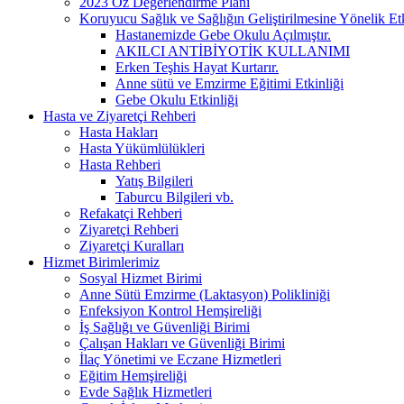
2023 Öz Değerlendirme Planı
Koruyucu Sağlık ve Sağlığın Geliştirilmesine Yönelik Etk
Hastanemizde Gebe Okulu Açılmıştır.
AKILCI ANTİBİYOTİK KULLANIMI
Erken Teşhis Hayat Kurtarır.
Anne sütü ve Emzirme Eğitimi Etkinliği
Gebe Okulu Etkinliği
Hasta ve Ziyaretçi Rehberi
Hasta Hakları
Hasta Yükümlülükleri
Hasta Rehberi
Yatış Bilgileri
Taburcu Bilgileri vb.
Refakatçi Rehberi
Ziyaretçi Rehberi
Ziyaretçi Kuralları
Hizmet Birimlerimiz
Sosyal Hizmet Birimi
Anne Sütü Emzirme (Laktasyon) Polikliniği
Enfeksiyon Kontrol Hemşireliği
İş Sağlığı ve Güvenliği Birimi
Çalışan Hakları ve Güvenliği Birimi
İlaç Yönetimi ve Eczane Hizmetleri
Eğitim Hemşireliği
Evde Sağlık Hizmetleri