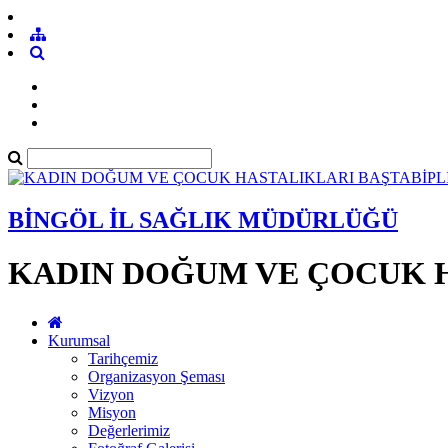
BİNGÖL İL SAĞLIK MÜDÜRLÜĞÜ
KADIN DOĞUM VE ÇOCUK H
Kurumsal
Tarihçemiz
Organizasyon Şeması
Vizyon
Misyon
Değerlerimiz