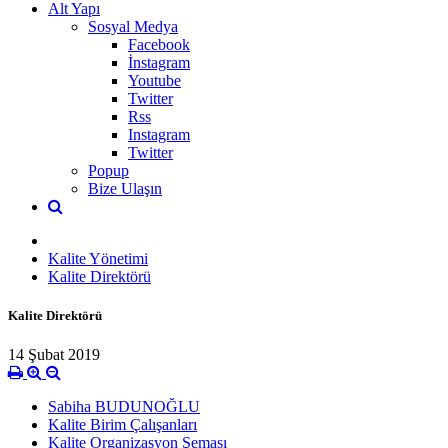
Alt Yapı
Sosyal Medya
Facebook
İnstagram
Youtube
Twitter
Rss
Instagram
Twitter
Popup
Bize Ulaşın
Kalite Yönetimi
Kalite Direktörü
Kalite Direktörü
14 Şubat 2019
Sabiha BUDUNOĞLU
Kalite Birim Çalışanları
Kalite Organizasyon Şeması