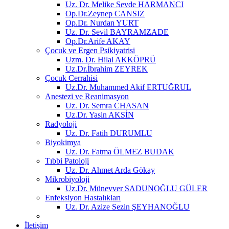
Uz. Dr. Melike Sevde HARMANCI
Op.Dr.Zeynep CANSIZ
Op.Dr. Nurdan YURT
Uz. Dr. Sevil BAYRAMZADE
Op.Dr.Arife AKAY
Çocuk ve Ergen Psikiyatrisi
Uzm. Dr. Hilal AKKÖPRÜ
Uz.Dr.İbrahim ZEYREK
Çocuk Cerrahisi
Uz.Dr. Muhammed Akif ERTUĞRUL
Anestezi ve Reanimasyon
Uz. Dr. Semra CHASAN
Uz.Dr. Yasin AKSİN
Radyoloji
Uz. Dr. Fatih DURUMLU
Biyokimya
Uz. Dr. Fatma ÖLMEZ BUDAK
Tıbbi Patoloji
Uz. Dr. Ahmet Arda Gökay
Mikrobiyoloji
Uz.Dr. Münevver SADUNOĞLU GÜLER
Enfeksiyon Hastalıkları
Uz. Dr. Azize Sezin ŞEYHANOĞLU
İletişim