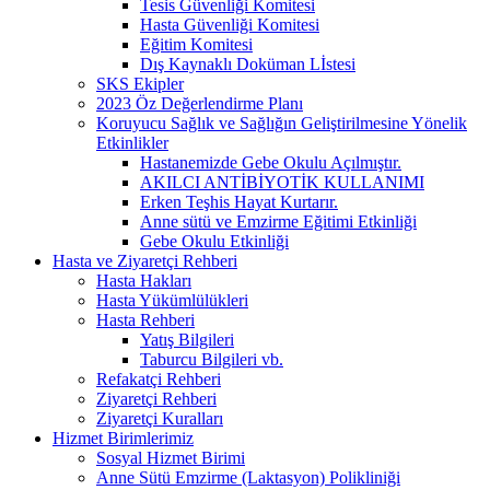
Tesis Güvenliği Komitesi
Hasta Güvenliği Komitesi
Eğitim Komitesi
Dış Kaynaklı Doküman Lİstesi
SKS Ekipler
2023 Öz Değerlendirme Planı
Koruyucu Sağlık ve Sağlığın Geliştirilmesine Yönelik
Etkinlikler
Hastanemizde Gebe Okulu Açılmıştır.
AKILCI ANTİBİYOTİK KULLANIMI
Erken Teşhis Hayat Kurtarır.
Anne sütü ve Emzirme Eğitimi Etkinliği
Gebe Okulu Etkinliği
Hasta ve Ziyaretçi Rehberi
Hasta Hakları
Hasta Yükümlülükleri
Hasta Rehberi
Yatış Bilgileri
Taburcu Bilgileri vb.
Refakatçi Rehberi
Ziyaretçi Rehberi
Ziyaretçi Kuralları
Hizmet Birimlerimiz
Sosyal Hizmet Birimi
Anne Sütü Emzirme (Laktasyon) Polikliniği