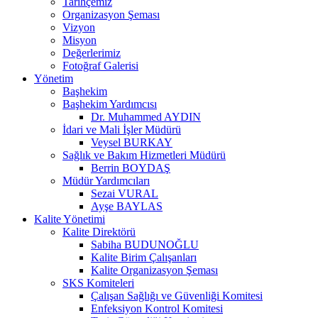
Tarihçemiz
Organizasyon Şeması
Vizyon
Misyon
Değerlerimiz
Fotoğraf Galerisi
Yönetim
Başhekim
Başhekim Yardımcısı
Dr. Muhammed AYDIN
İdari ve Mali İşler Müdürü
Veysel BURKAY
Sağlık ve Bakım Hizmetleri Müdürü
Berrin BOYDAŞ
Müdür Yardımcıları
Sezai VURAL
Ayşe BAYLAS
Kalite Yönetimi
Kalite Direktörü
Sabiha BUDUNOĞLU
Kalite Birim Çalışanları
Kalite Organizasyon Şeması
SKS Komiteleri
Çalışan Sağlığı ve Güvenliği Komitesi
Enfeksiyon Kontrol Komitesi