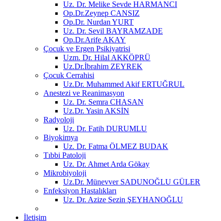
Uz. Dr. Melike Sevde HARMANCI
Op.Dr.Zeynep CANSIZ
Op.Dr. Nurdan YURT
Uz. Dr. Sevil BAYRAMZADE
Op.Dr.Arife AKAY
Çocuk ve Ergen Psikiyatrisi
Uzm. Dr. Hilal AKKÖPRÜ
Uz.Dr.İbrahim ZEYREK
Çocuk Cerrahisi
Uz.Dr. Muhammed Akif ERTUĞRUL
Anestezi ve Reanimasyon
Uz. Dr. Semra CHASAN
Uz.Dr. Yasin AKSİN
Radyoloji
Uz. Dr. Fatih DURUMLU
Biyokimya
Uz. Dr. Fatma ÖLMEZ BUDAK
Tıbbi Patoloji
Uz. Dr. Ahmet Arda Gökay
Mikrobiyoloji
Uz.Dr. Münevver SADUNOĞLU GÜLER
Enfeksiyon Hastalıkları
Uz. Dr. Azize Sezin ŞEYHANOĞLU
İletişim