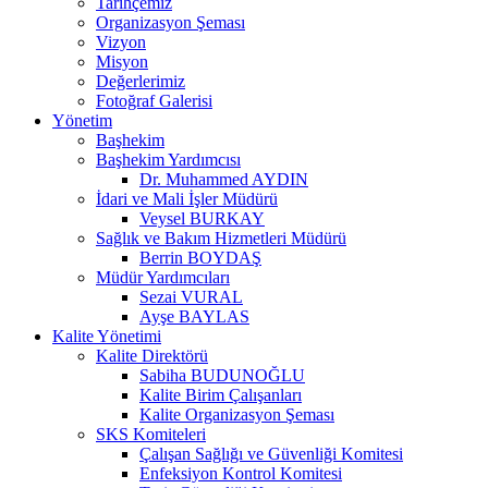
Tarihçemiz
Organizasyon Şeması
Vizyon
Misyon
Değerlerimiz
Fotoğraf Galerisi
Yönetim
Başhekim
Başhekim Yardımcısı
Dr. Muhammed AYDIN
İdari ve Mali İşler Müdürü
Veysel BURKAY
Sağlık ve Bakım Hizmetleri Müdürü
Berrin BOYDAŞ
Müdür Yardımcıları
Sezai VURAL
Ayşe BAYLAS
Kalite Yönetimi
Kalite Direktörü
Sabiha BUDUNOĞLU
Kalite Birim Çalışanları
Kalite Organizasyon Şeması
SKS Komiteleri
Çalışan Sağlığı ve Güvenliği Komitesi
Enfeksiyon Kontrol Komitesi