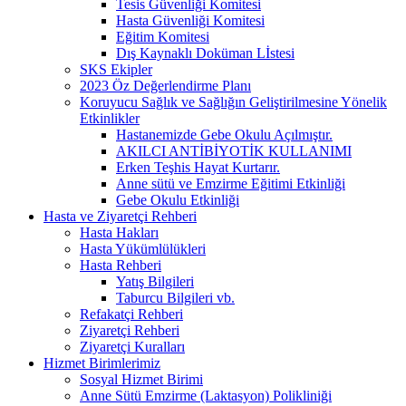
Tesis Güvenliği Komitesi
Hasta Güvenliği Komitesi
Eğitim Komitesi
Dış Kaynaklı Doküman Lİstesi
SKS Ekipler
2023 Öz Değerlendirme Planı
Koruyucu Sağlık ve Sağlığın Geliştirilmesine Yönelik
Etkinlikler
Hastanemizde Gebe Okulu Açılmıştır.
AKILCI ANTİBİYOTİK KULLANIMI
Erken Teşhis Hayat Kurtarır.
Anne sütü ve Emzirme Eğitimi Etkinliği
Gebe Okulu Etkinliği
Hasta ve Ziyaretçi Rehberi
Hasta Hakları
Hasta Yükümlülükleri
Hasta Rehberi
Yatış Bilgileri
Taburcu Bilgileri vb.
Refakatçi Rehberi
Ziyaretçi Rehberi
Ziyaretçi Kuralları
Hizmet Birimlerimiz
Sosyal Hizmet Birimi
Anne Sütü Emzirme (Laktasyon) Polikliniği