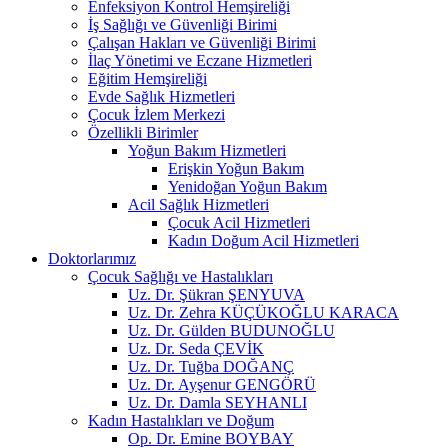
Enfeksiyon Kontrol Hemşireliği
İş Sağlığı ve Güvenliği Birimi
Çalışan Hakları ve Güvenliği Birimi
İlaç Yönetimi ve Eczane Hizmetleri
Eğitim Hemşireliği
Evde Sağlık Hizmetleri
Çocuk İzlem Merkezi
Özellikli Birimler
Yoğun Bakım Hizmetleri
Erişkin Yoğun Bakım
Yenidoğan Yoğun Bakım
Acil Sağlık Hizmetleri
Çocuk Acil Hizmetleri
Kadın Doğum Acil Hizmetleri
Doktorlarımız
Çocuk Sağlığı ve Hastalıkları
Uz. Dr. Şükran ŞENYUVA
Uz. Dr. Zehra KÜÇÜKOĞLU KARACA
Uz. Dr. Gülden BUDUNOĞLU
Uz. Dr. Seda ÇEVİK
Uz. Dr. Tuğba DOĞANÇ
Uz. Dr. Ayşenur GENGÖRÜ
Uz. Dr. Damla SEYHANLI
Kadın Hastalıkları ve Doğum
Op. Dr. Emine BOYBAY