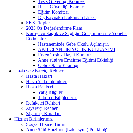
Tesis Güvenliği Komitesi
Hasta Güvenliği Komitesi
Eğitim Komitesi
Dış Kaynaklı Doküman Lİstesi
SKS Ekipler
2023 Öz Değerlendirme Planı
Koruyucu Sağlık ve Sağlığın Geliştirilmesine Yönelik
Etkinlikler
Hastanemizde Gebe Okulu Açılmıştır.
AKILCI ANTİBİYOTİK KULLANIMI
Erken Teşhis Hayat Kurtarır.
Anne sütü ve Emzirme Eğitimi Etkinliği
Gebe Okulu Etkinliği
Hasta ve Ziyaretçi Rehberi
Hasta Hakları
Hasta Yükümlülükleri
Hasta Rehberi
Yatış Bilgileri
Taburcu Bilgileri vb.
Refakatçi Rehberi
Ziyaretçi Rehberi
Ziyaretçi Kuralları
Hizmet Birimlerimiz
Sosyal Hizmet Birimi
Anne Sütü Emzirme (Laktasyon) Polikliniği