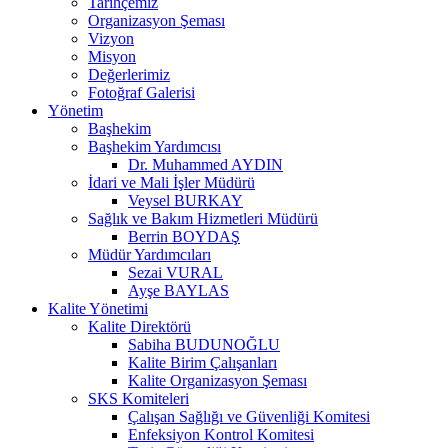
Tarihçemiz
Organizasyon Şeması
Vizyon
Misyon
Değerlerimiz
Fotoğraf Galerisi
Yönetim
Başhekim
Başhekim Yardımcısı
Dr. Muhammed AYDIN
İdari ve Mali İşler Müdürü
Veysel BURKAY
Sağlık ve Bakım Hizmetleri Müdürü
Berrin BOYDAŞ
Müdür Yardımcıları
Sezai VURAL
Ayşe BAYLAS
Kalite Yönetimi
Kalite Direktörü
Sabiha BUDUNOĞLU
Kalite Birim Çalışanları
Kalite Organizasyon Şeması
SKS Komiteleri
Çalışan Sağlığı ve Güvenliği Komitesi
Enfeksiyon Kontrol Komitesi