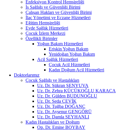
Enfeksiyon Kontrol Hemşireliği
İş Sağlığı ve Güvenliği Birimi
Çalışan Hakları ve Güvenliği Birimi
İlaç Yönetimi ve Eczane Hizmetleri
Eğitim Hemşireliği
Evde Sağlık Hizmetleri
Çocuk İzlem Merkezi
Özellikli Birimler
Yoğun Bakım Hizmetleri
Erişkin Yoğun Bakım
Yenidoğan Yoğun Bakım
Acil Sağlık Hizmetleri
Çocuk Acil Hizmetleri
Kadın Doğum Acil Hizmetleri
Doktorlarımız
Çocuk Sağlığı ve Hastalıkları
Uz. Dr. Şükran ŞENYUVA
Uz. Dr. Zehra KÜÇÜKOĞLU KARACA
Uz. Dr. Gülden BUDUNOĞLU
Uz. Dr. Seda ÇEVİK
Uz. Dr. Tuğba DOĞANÇ
Uz. Dr. Ayşenur GENGÖRÜ
Uz. Dr. Damla SEYHANLI
Kadın Hastalıkları ve Doğum
Op. Dr. Emine BOYBAY