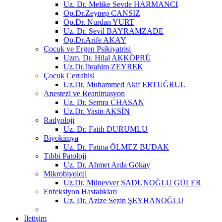
Uz. Dr. Melike Sevde HARMANCI
Op.Dr.Zeynep CANSIZ
Op.Dr. Nurdan YURT
Uz. Dr. Sevil BAYRAMZADE
Op.Dr.Arife AKAY
Çocuk ve Ergen Psikiyatrisi
Uzm. Dr. Hilal AKKÖPRÜ
Uz.Dr.İbrahim ZEYREK
Çocuk Cerrahisi
Uz.Dr. Muhammed Akif ERTUĞRUL
Anestezi ve Reanimasyon
Uz. Dr. Semra CHASAN
Uz.Dr. Yasin AKSİN
Radyoloji
Uz. Dr. Fatih DURUMLU
Biyokimya
Uz. Dr. Fatma ÖLMEZ BUDAK
Tıbbi Patoloji
Uz. Dr. Ahmet Arda Gökay
Mikrobiyoloji
Uz.Dr. Münevver SADUNOĞLU GÜLER
Enfeksiyon Hastalıkları
Uz. Dr. Azize Sezin ŞEYHANOĞLU
İletişim