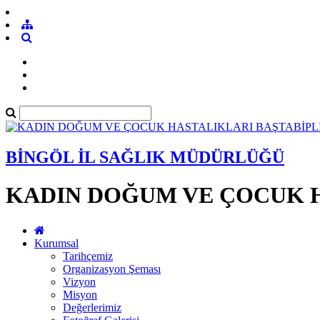
BİNGÖL İL SAĞLIK MÜDÜRLÜĞÜ
KADIN DOĞUM VE ÇOCUK H
Kurumsal
Tarihçemiz
Organizasyon Şeması
Vizyon
Misyon
Değerlerimiz