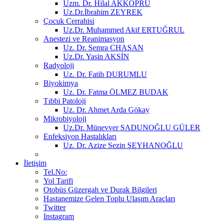
Uzm. Dr. Hilal AKKÖPRÜ
Uz.Dr.İbrahim ZEYREK
Çocuk Cerrahisi
Uz.Dr. Muhammed Akif ERTUĞRUL
Anestezi ve Reanimasyon
Uz. Dr. Semra CHASAN
Uz.Dr. Yasin AKSİN
Radyoloji
Uz. Dr. Fatih DURUMLU
Biyokimya
Uz. Dr. Fatma ÖLMEZ BUDAK
Tıbbi Patoloji
Uz. Dr. Ahmet Arda Gökay
Mikrobiyoloji
Uz.Dr. Münevver SADUNOĞLU GÜLER
Enfeksiyon Hastalıkları
Uz. Dr. Azize Sezin ŞEYHANOĞLU
İletişim
Tel.No:
Yol Tarifi
Otobüs Güzergah ve Durak Bilgileri
Hastanemize Gelen Toplu Ulaşım Araçları
Twitter
Instagram