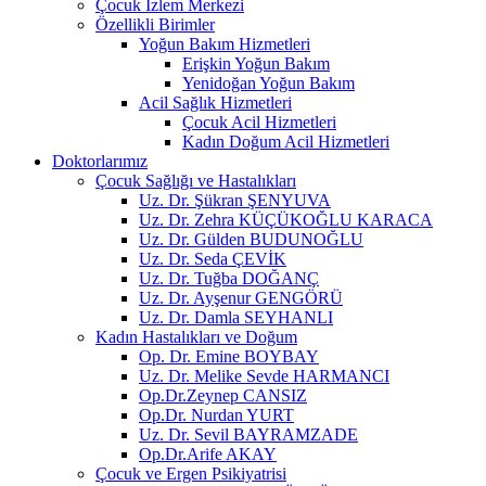
Çocuk İzlem Merkezi
Özellikli Birimler
Yoğun Bakım Hizmetleri
Erişkin Yoğun Bakım
Yenidoğan Yoğun Bakım
Acil Sağlık Hizmetleri
Çocuk Acil Hizmetleri
Kadın Doğum Acil Hizmetleri
Doktorlarımız
Çocuk Sağlığı ve Hastalıkları
Uz. Dr. Şükran ŞENYUVA
Uz. Dr. Zehra KÜÇÜKOĞLU KARACA
Uz. Dr. Gülden BUDUNOĞLU
Uz. Dr. Seda ÇEVİK
Uz. Dr. Tuğba DOĞANÇ
Uz. Dr. Ayşenur GENGÖRÜ
Uz. Dr. Damla SEYHANLI
Kadın Hastalıkları ve Doğum
Op. Dr. Emine BOYBAY
Uz. Dr. Melike Sevde HARMANCI
Op.Dr.Zeynep CANSIZ
Op.Dr. Nurdan YURT
Uz. Dr. Sevil BAYRAMZADE
Op.Dr.Arife AKAY
Çocuk ve Ergen Psikiyatrisi