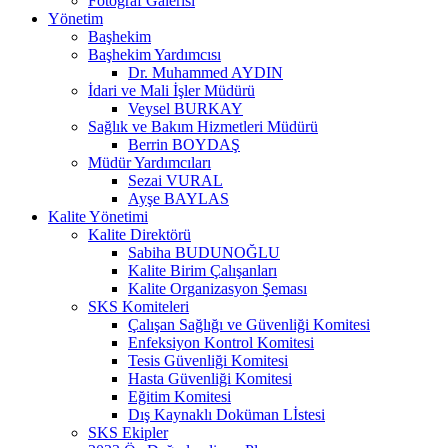
Fotoğraf Galerisi
Yönetim
Başhekim
Başhekim Yardımcısı
Dr. Muhammed AYDIN
İdari ve Mali İşler Müdürü
Veysel BURKAY
Sağlık ve Bakım Hizmetleri Müdürü
Berrin BOYDAŞ
Müdür Yardımcıları
Sezai VURAL
Ayşe BAYLAS
Kalite Yönetimi
Kalite Direktörü
Sabiha BUDUNOĞLU
Kalite Birim Çalışanları
Kalite Organizasyon Şeması
SKS Komiteleri
Çalışan Sağlığı ve Güvenliği Komitesi
Enfeksiyon Kontrol Komitesi
Tesis Güvenliği Komitesi
Hasta Güvenliği Komitesi
Eğitim Komitesi
Dış Kaynaklı Doküman Lİstesi
SKS Ekipler