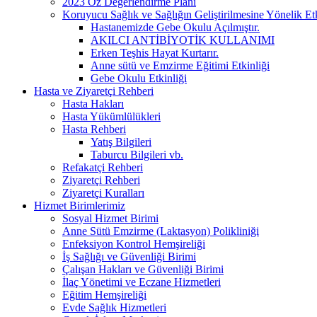
2023 Öz Değerlendirme Planı
Koruyucu Sağlık ve Sağlığın Geliştirilmesine Yönelik Etk
Hastanemizde Gebe Okulu Açılmıştır.
AKILCI ANTİBİYOTİK KULLANIMI
Erken Teşhis Hayat Kurtarır.
Anne sütü ve Emzirme Eğitimi Etkinliği
Gebe Okulu Etkinliği
Hasta ve Ziyaretçi Rehberi
Hasta Hakları
Hasta Yükümlülükleri
Hasta Rehberi
Yatış Bilgileri
Taburcu Bilgileri vb.
Refakatçi Rehberi
Ziyaretçi Rehberi
Ziyaretçi Kuralları
Hizmet Birimlerimiz
Sosyal Hizmet Birimi
Anne Sütü Emzirme (Laktasyon) Polikliniği
Enfeksiyon Kontrol Hemşireliği
İş Sağlığı ve Güvenliği Birimi
Çalışan Hakları ve Güvenliği Birimi
İlaç Yönetimi ve Eczane Hizmetleri
Eğitim Hemşireliği
Evde Sağlık Hizmetleri