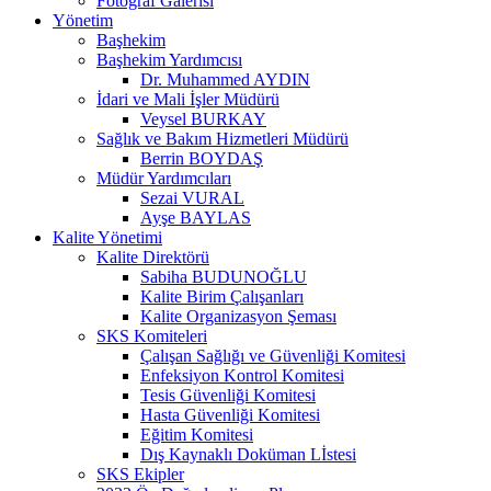
Fotoğraf Galerisi
Yönetim
Başhekim
Başhekim Yardımcısı
Dr. Muhammed AYDIN
İdari ve Mali İşler Müdürü
Veysel BURKAY
Sağlık ve Bakım Hizmetleri Müdürü
Berrin BOYDAŞ
Müdür Yardımcıları
Sezai VURAL
Ayşe BAYLAS
Kalite Yönetimi
Kalite Direktörü
Sabiha BUDUNOĞLU
Kalite Birim Çalışanları
Kalite Organizasyon Şeması
SKS Komiteleri
Çalışan Sağlığı ve Güvenliği Komitesi
Enfeksiyon Kontrol Komitesi
Tesis Güvenliği Komitesi
Hasta Güvenliği Komitesi
Eğitim Komitesi
Dış Kaynaklı Doküman Lİstesi
SKS Ekipler