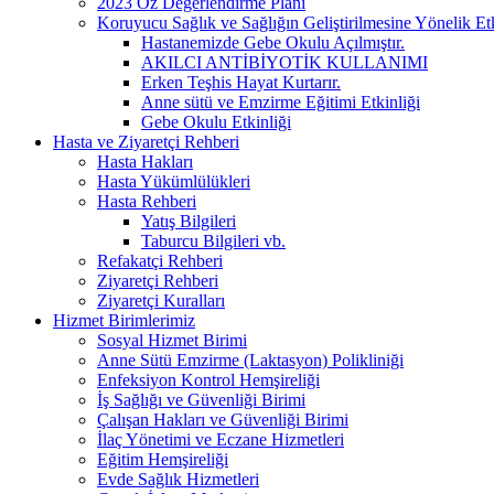
2023 Öz Değerlendirme Planı
Koruyucu Sağlık ve Sağlığın Geliştirilmesine Yönelik Etk
Hastanemizde Gebe Okulu Açılmıştır.
AKILCI ANTİBİYOTİK KULLANIMI
Erken Teşhis Hayat Kurtarır.
Anne sütü ve Emzirme Eğitimi Etkinliği
Gebe Okulu Etkinliği
Hasta ve Ziyaretçi Rehberi
Hasta Hakları
Hasta Yükümlülükleri
Hasta Rehberi
Yatış Bilgileri
Taburcu Bilgileri vb.
Refakatçi Rehberi
Ziyaretçi Rehberi
Ziyaretçi Kuralları
Hizmet Birimlerimiz
Sosyal Hizmet Birimi
Anne Sütü Emzirme (Laktasyon) Polikliniği
Enfeksiyon Kontrol Hemşireliği
İş Sağlığı ve Güvenliği Birimi
Çalışan Hakları ve Güvenliği Birimi
İlaç Yönetimi ve Eczane Hizmetleri
Eğitim Hemşireliği
Evde Sağlık Hizmetleri