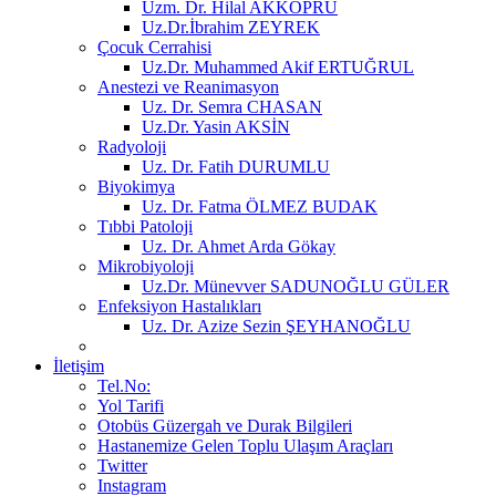
Uzm. Dr. Hilal AKKÖPRÜ
Uz.Dr.İbrahim ZEYREK
Çocuk Cerrahisi
Uz.Dr. Muhammed Akif ERTUĞRUL
Anestezi ve Reanimasyon
Uz. Dr. Semra CHASAN
Uz.Dr. Yasin AKSİN
Radyoloji
Uz. Dr. Fatih DURUMLU
Biyokimya
Uz. Dr. Fatma ÖLMEZ BUDAK
Tıbbi Patoloji
Uz. Dr. Ahmet Arda Gökay
Mikrobiyoloji
Uz.Dr. Münevver SADUNOĞLU GÜLER
Enfeksiyon Hastalıkları
Uz. Dr. Azize Sezin ŞEYHANOĞLU
İletişim
Tel.No:
Yol Tarifi
Otobüs Güzergah ve Durak Bilgileri
Hastanemize Gelen Toplu Ulaşım Araçları
Twitter
Instagram