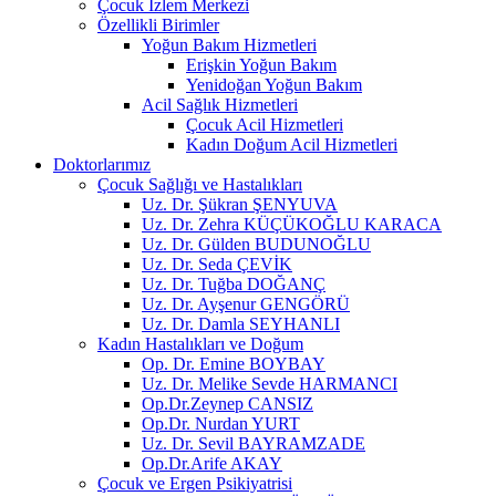
Çocuk İzlem Merkezi
Özellikli Birimler
Yoğun Bakım Hizmetleri
Erişkin Yoğun Bakım
Yenidoğan Yoğun Bakım
Acil Sağlık Hizmetleri
Çocuk Acil Hizmetleri
Kadın Doğum Acil Hizmetleri
Doktorlarımız
Çocuk Sağlığı ve Hastalıkları
Uz. Dr. Şükran ŞENYUVA
Uz. Dr. Zehra KÜÇÜKOĞLU KARACA
Uz. Dr. Gülden BUDUNOĞLU
Uz. Dr. Seda ÇEVİK
Uz. Dr. Tuğba DOĞANÇ
Uz. Dr. Ayşenur GENGÖRÜ
Uz. Dr. Damla SEYHANLI
Kadın Hastalıkları ve Doğum
Op. Dr. Emine BOYBAY
Uz. Dr. Melike Sevde HARMANCI
Op.Dr.Zeynep CANSIZ
Op.Dr. Nurdan YURT
Uz. Dr. Sevil BAYRAMZADE
Op.Dr.Arife AKAY
Çocuk ve Ergen Psikiyatrisi