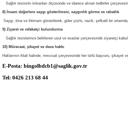
Sağlık tesisinin imkanları ölçüsünde ve idarece alınan tedbirler çerçevesind
8) İnsani değerlere saygı gösterilmesi, saygınlık görme ve rahatlık
Saygı, itina ve ihtimam gösterilerek, güler yüzlü, nazik, şefkatli bir ortamda,
9) Ziyaret ve refakatçi bulundurma
Sağlık tesislerince belirlenen usul ve esaslar çerçevesinde ziyaretçi kabu
10) Müracaat, şikayet ve dava hakkı
Haklarının ihlali halinde, mevzuat çerçevesinde her türlü başvuru, şikayet 
E-Posta: bingolbdcb1@saglik.gov.tr
Tel: 0426 213 68 44