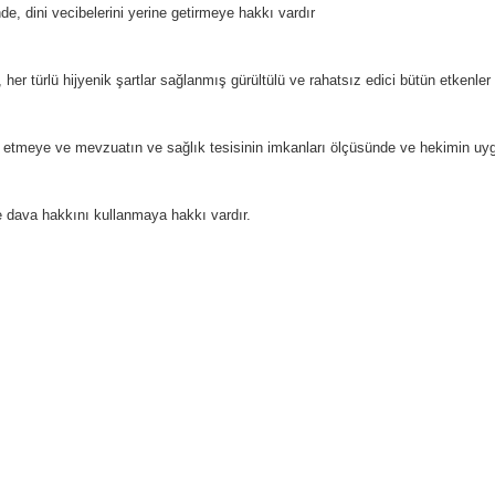
e, dini vecibelerini yerine getirmeye hakkı vardır
 her türlü hijyenik şartlar sağlanmış gürültülü ve rahatsız edici bütün etkenler
l etmeye ve mevzuatın ve sağlık tesisinin imkanları ölçüsünde ve hekimin uy
ve dava hakkını kullanmaya hakkı vardır.