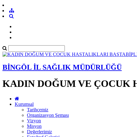
BİNGÖL İL SAĞLIK MÜDÜRLÜĞÜ
KADIN DOĞUM VE ÇOCUK H
Kurumsal
Tarihçemiz
Organizasyon Şeması
Vizyon
Misyon
Değerlerimiz