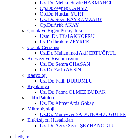
Uz. Dr. Melike Sevde HARMANCI
Op.Dr.Zeynep CANSIZ
Op.Dr. Nurdan YURT
Uz. Dr. Sevil BAYRAMZADE
Op.Dr.Arife AKAY
Çocuk ve Ergen Psikiyatrisi
Uzm. Dr. Hilal AKKÖPRÜ
Uz.Dr.İbrahim ZEYREK
Çocuk Cerrahisi
Uz.Dr. Muhammed Akif ERTUĞRUL
Anestezi ve Reanimasyon
Uz. Dr. Semra CHASAN
Uz.Dr. Yasin AKSİN
Radyoloji
Uz. Dr. Fatih DURUMLU
Biyokimya
Uz. Dr. Fatma ÖLMEZ BUDAK
Tıbbi Patoloji
Uz. Dr. Ahmet Arda Gökay
Mikrobiyoloji
Uz.Dr. Münevver SADUNOĞLU GÜLER
Enfeksiyon Hastalıkları
Uz. Dr. Azize Sezin ŞEYHANOĞLU
İletişim