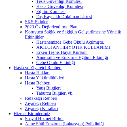
Tesis Güvenliği Komitesi
Hasta Güvenliği Komitesi
Eğitim Komitesi
Dış Kaynaklı Doküman Lİstesi
SKS Ekipler
2023 Öz Değerlendirme Planı
Koruyucu Sağlık ve Sağlığın Geliştirilmesine Yönelik
Etkinlikler
Hastanemizde Gebe Okulu Açılmıştır.
AKILCI ANTİBİYOTİK KULLANIMI
Erken Teşhis Hayat Kurtarır.
Anne sütü ve Emzirme Eğitimi Etkinliği
Gebe Okulu Etkinliği
Hasta ve Ziyaretçi Rehberi
Hasta Hakları
Hasta Yükümlülükleri
Hasta Rehberi
Yatış Bilgileri
Taburcu Bilgileri vb.
Refakatçi Rehberi
Ziyaretçi Rehberi
Ziyaretçi Kuralları
Hizmet Birimlerimiz
Sosyal Hizmet Birimi
Anne Sütü Emzirme (Laktasyon) Polikliniği