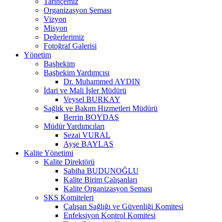
Tarihçemiz
Organizasyon Şeması
Vizyon
Misyon
Değerlerimiz
Fotoğraf Galerisi
Yönetim
Başhekim
Başhekim Yardımcısı
Dr. Muhammed AYDIN
İdari ve Mali İşler Müdürü
Veysel BURKAY
Sağlık ve Bakım Hizmetleri Müdürü
Berrin BOYDAŞ
Müdür Yardımcıları
Sezai VURAL
Ayşe BAYLAS
Kalite Yönetimi
Kalite Direktörü
Sabiha BUDUNOĞLU
Kalite Birim Çalışanları
Kalite Organizasyon Şeması
SKS Komiteleri
Çalışan Sağlığı ve Güvenliği Komitesi
Enfeksiyon Kontrol Komitesi