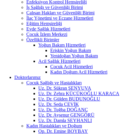
Enfeksiyon Kontrol Hemşireliği
İş Sağlığı ve Güvenliği Birimi
Çalışan Hakları ve Güvenliği Birimi
İlaç Yönetimi ve Eczane Hizmetleri
Eğitim Hemşireliği
Evde Sağlık Hizmetleri
Çocuk İzlem Merkezi
Özellikli Birimler
Yoğun Bakım Hizmetleri
Erişkin Yoğun Bakım
Yenidoğan Yoğun Bakım
Acil Sağlık Hizmetleri
Çocuk Acil Hizmetleri
Kadın Doğum Acil Hizmetleri
Doktorlarımız
Çocuk Sağlığı ve Hastalıkları
Uz. Dr. Şükran ŞENYUVA
Uz. Dr. Zehra KÜÇÜKOĞLU KARACA
Uz. Dr. Gülden BUDUNOĞLU
Uz. Dr. Seda ÇEVİK
Uz. Dr. Tuğba DOĞANÇ
Uz. Dr. Ayşenur GENGÖRÜ
Uz. Dr. Damla SEYHANLI
Kadın Hastalıkları ve Doğum
Op. Dr. Emine BOYBAY