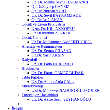
Uz. Dr. Melike Sevde HARMANCI
Op.Dr.Zeynep CANSIZ
Op.Dr. Nurdan YURT
Uz. Dr. Sevil BAYRAMZADE
Op.Dr.Arife AKAY
Çocuk ve Ergen Psikiyatrisi
Uzm. Dr. Hilal AKKÖPRÜ
Uz.Dr.İbrahim ZEYREK
Çocuk Cerrahisi
Uz.Dr. Muhammed Akif ERTUĞRUL
Anestezi ve Reanimasyon
Uz. Dr. Semra CHASAN
Uz.Dr. Yasin AKSİN
Radyoloji
Uz. Dr. Fatih DURUMLU
Biyokimya
Uz. Dr. Fatma ÖLMEZ BUDAK
Tıbbi Patoloji
Uz. Dr. Ahmet Arda Gökay
Mikrobiyoloji
Uz.Dr. Münevver SADUNOĞLU GÜLER
Enfeksiyon Hastalıkları
Uz. Dr. Azize Sezin ŞEYHANOĞLU
İletişim