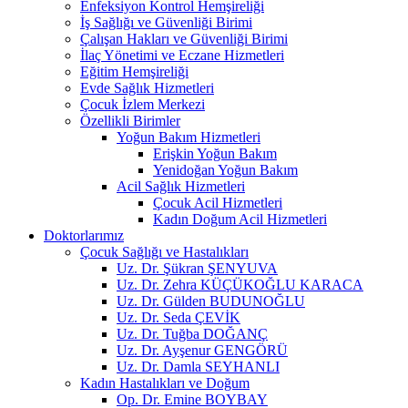
Enfeksiyon Kontrol Hemşireliği
İş Sağlığı ve Güvenliği Birimi
Çalışan Hakları ve Güvenliği Birimi
İlaç Yönetimi ve Eczane Hizmetleri
Eğitim Hemşireliği
Evde Sağlık Hizmetleri
Çocuk İzlem Merkezi
Özellikli Birimler
Yoğun Bakım Hizmetleri
Erişkin Yoğun Bakım
Yenidoğan Yoğun Bakım
Acil Sağlık Hizmetleri
Çocuk Acil Hizmetleri
Kadın Doğum Acil Hizmetleri
Doktorlarımız
Çocuk Sağlığı ve Hastalıkları
Uz. Dr. Şükran ŞENYUVA
Uz. Dr. Zehra KÜÇÜKOĞLU KARACA
Uz. Dr. Gülden BUDUNOĞLU
Uz. Dr. Seda ÇEVİK
Uz. Dr. Tuğba DOĞANÇ
Uz. Dr. Ayşenur GENGÖRÜ
Uz. Dr. Damla SEYHANLI
Kadın Hastalıkları ve Doğum
Op. Dr. Emine BOYBAY