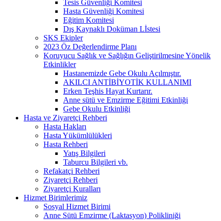
Tesis Güvenliği Komitesi
Hasta Güvenliği Komitesi
Eğitim Komitesi
Dış Kaynaklı Doküman Lİstesi
SKS Ekipler
2023 Öz Değerlendirme Planı
Koruyucu Sağlık ve Sağlığın Geliştirilmesine Yönelik
Etkinlikler
Hastanemizde Gebe Okulu Açılmıştır.
AKILCI ANTİBİYOTİK KULLANIMI
Erken Teşhis Hayat Kurtarır.
Anne sütü ve Emzirme Eğitimi Etkinliği
Gebe Okulu Etkinliği
Hasta ve Ziyaretçi Rehberi
Hasta Hakları
Hasta Yükümlülükleri
Hasta Rehberi
Yatış Bilgileri
Taburcu Bilgileri vb.
Refakatçi Rehberi
Ziyaretçi Rehberi
Ziyaretçi Kuralları
Hizmet Birimlerimiz
Sosyal Hizmet Birimi
Anne Sütü Emzirme (Laktasyon) Polikliniği