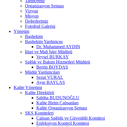
Tarihçemiz
Organizasyon Şeması
Vizyon
Misyon
Değerlerimiz
Fotoğraf Galerisi
Yönetim
Başhekim
Başhekim Yardımcısı
Dr. Muhammed AYDIN
İdari ve Mali İşler Müdürü
Veysel BURKAY
Sağlık ve Bakım Hizmetleri Müdürü
Berrin BOYDAŞ
Müdür Yardımcıları
Sezai VURAL
Ayşe BAYLAS
Kalite Yönetimi
Kalite Direktörü
Sabiha BUDUNOĞLU
Kalite Birim Çalışanları
Kalite Organizasyon Şeması
SKS Komiteleri
Çalışan Sağlığı ve Güvenliği Komitesi
Enfeksiyon Kontrol Komitesi