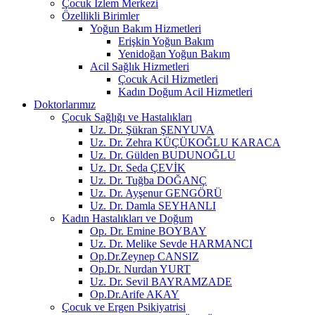
Çocuk İzlem Merkezi
Özellikli Birimler
Yoğun Bakım Hizmetleri
Erişkin Yoğun Bakım
Yenidoğan Yoğun Bakım
Acil Sağlık Hizmetleri
Çocuk Acil Hizmetleri
Kadın Doğum Acil Hizmetleri
Doktorlarımız
Çocuk Sağlığı ve Hastalıkları
Uz. Dr. Şükran ŞENYUVA
Uz. Dr. Zehra KÜÇÜKOĞLU KARACA
Uz. Dr. Gülden BUDUNOĞLU
Uz. Dr. Seda ÇEVİK
Uz. Dr. Tuğba DOĞANÇ
Uz. Dr. Ayşenur GENGÖRÜ
Uz. Dr. Damla SEYHANLI
Kadın Hastalıkları ve Doğum
Op. Dr. Emine BOYBAY
Uz. Dr. Melike Sevde HARMANCI
Op.Dr.Zeynep CANSIZ
Op.Dr. Nurdan YURT
Uz. Dr. Sevil BAYRAMZADE
Op.Dr.Arife AKAY
Çocuk ve Ergen Psikiyatrisi