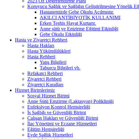
2023 Öz Değerlendirme Planı
Koruyucu Sağlık ve Sağlığın Geliştirilmesine Yönelik Etk
Hastanemizde Gebe Okulu Açılmıştır.
AKILCI ANTİBİYOTİK KULLANIMI
Erken Teşhis Hayat Kurtarır.
Anne sütü ve Emzirme Eğitimi Etkinliği
Gebe Okulu Etkinliği
Hasta ve Ziyaretçi Rehberi
Hasta Hakları
Hasta Yükümlülükleri
Hasta Rehberi
Yatış Bilgileri
Taburcu Bilgileri vb.
Refakatçi Rehberi
Ziyaretçi Rehberi
Ziyaretçi Kuralları
Hizmet Birimlerimiz
Sosyal Hizmet Birimi
Anne Sütü Emzirme (Laktasyon) Polikliniği
Enfeksiyon Kontrol Hemşireliği
İş Sağlığı ve Güvenliği Birimi
Çalışan Hakları ve Güvenliği Birimi
İlaç Yönetimi ve Eczane Hizmetleri
Eğitim Hemşireliği
Evde Sağlık Hizmetleri