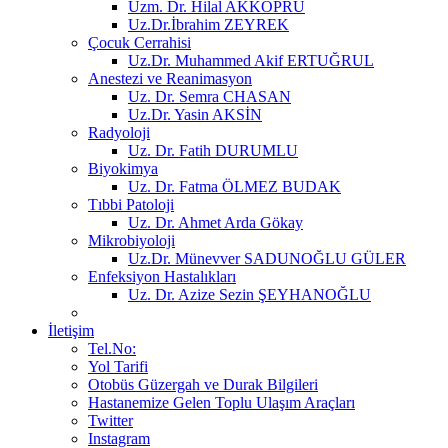
Uzm. Dr. Hilal AKKÖPRÜ
Uz.Dr.İbrahim ZEYREK
Çocuk Cerrahisi
Uz.Dr. Muhammed Akif ERTUĞRUL
Anestezi ve Reanimasyon
Uz. Dr. Semra CHASAN
Uz.Dr. Yasin AKSİN
Radyoloji
Uz. Dr. Fatih DURUMLU
Biyokimya
Uz. Dr. Fatma ÖLMEZ BUDAK
Tıbbi Patoloji
Uz. Dr. Ahmet Arda Gökay
Mikrobiyoloji
Uz.Dr. Münevver SADUNOĞLU GÜLER
Enfeksiyon Hastalıkları
Uz. Dr. Azize Sezin ŞEYHANOĞLU
İletişim
Tel.No:
Yol Tarifi
Otobüs Güzergah ve Durak Bilgileri
Hastanemize Gelen Toplu Ulaşım Araçları
Twitter
Instagram