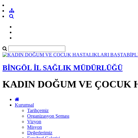
BİNGÖL İL SAĞLIK MÜDÜRLÜĞÜ
KADIN DOĞUM VE ÇOCUK H
Kurumsal
Tarihçemiz
Organizasyon Şeması
Vizyon
Misyon
Değerlerimiz