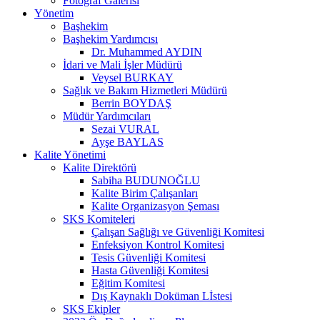
Fotoğraf Galerisi
Yönetim
Başhekim
Başhekim Yardımcısı
Dr. Muhammed AYDIN
İdari ve Mali İşler Müdürü
Veysel BURKAY
Sağlık ve Bakım Hizmetleri Müdürü
Berrin BOYDAŞ
Müdür Yardımcıları
Sezai VURAL
Ayşe BAYLAS
Kalite Yönetimi
Kalite Direktörü
Sabiha BUDUNOĞLU
Kalite Birim Çalışanları
Kalite Organizasyon Şeması
SKS Komiteleri
Çalışan Sağlığı ve Güvenliği Komitesi
Enfeksiyon Kontrol Komitesi
Tesis Güvenliği Komitesi
Hasta Güvenliği Komitesi
Eğitim Komitesi
Dış Kaynaklı Doküman Lİstesi
SKS Ekipler