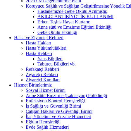
2023 Öz Değerlendirme Planı
Koruyucu Sağlık ve Sağlığın Geliştirilmesine Yönelik Etk
Hastanemizde Gebe Okulu Açılmıştır.
AKILCI ANTİBİYOTİK KULLANIMI
Erken Teşhis Hayat Kurtarır.
Anne sütü ve Emzirme Eğitimi Etkinliği
Gebe Okulu Etkinliği
Hasta ve Ziyaretçi Rehberi
Hasta Hakları
Hasta Yükümlülükleri
Hasta Rehberi
Yatış Bilgileri
Taburcu Bilgileri vb.
Refakatçi Rehberi
Ziyaretçi Rehberi
Ziyaretçi Kuralları
Hizmet Birimlerimiz
Sosyal Hizmet Birimi
Anne Sütü Emzirme (Laktasyon) Polikliniği
Enfeksiyon Kontrol Hemşireliği
İş Sağlığı ve Güvenliği Birimi
Çalışan Hakları ve Güvenliği Birimi
İlaç Yönetimi ve Eczane Hizmetleri
Eğitim Hemşireliği
Evde Sağlık Hizmetleri