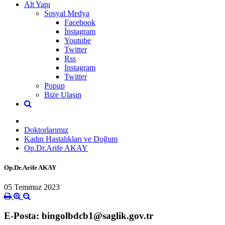
Alt Yapı
Sosyal Medya
Facebook
İnstagram
Youtube
Twitter
Rss
Instagram
Twitter
Popup
Bize Ulaşın
Doktorlarımız
Kadın Hastalıkları ve Doğum
Op.Dr.Arife AKAY
Op.Dr.Arife AKAY
05 Temmuz 2023
E-Posta: bingolbdcb1@saglik.gov.tr