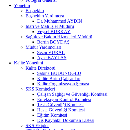
Fotoğraf Galerisi
Yönetim
Başhekim
Başhekim Yardımcısı
Dr. Muhammed AYDIN
İdari ve Mali İşler Müdürü
Veysel BURKAY
Sağlık ve Bakım Hizmetleri Müdürü
Berrin BOYDAŞ
Müdür Yardımcıları
Sezai VURAL
Ayşe BAYLAS
Kalite Yönetimi
Kalite Direktörü
Sabiha BUDUNOĞLU
Kalite Birim Çalışanları
Kalite Organizasyon Şeması
SKS Komiteleri
Çalışan Sağlığı ve Güvenliği Komitesi
Enfeksiyon Kontrol Komitesi
Tesis Güvenliği Komitesi
Hasta Güvenliği Komitesi
Eğitim Komitesi
Dış Kaynaklı Doküman Lİstesi
SKS Ekipler