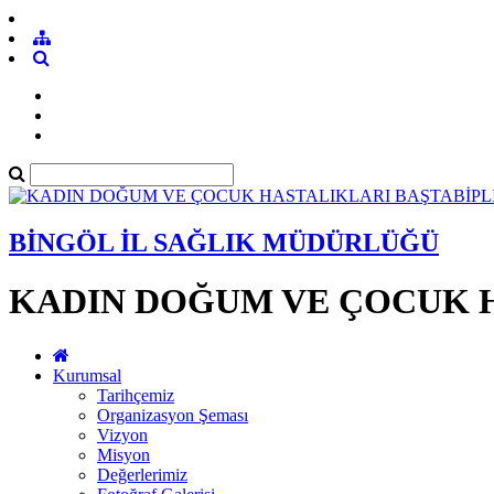
BİNGÖL İL SAĞLIK MÜDÜRLÜĞÜ
KADIN DOĞUM VE ÇOCUK H
Kurumsal
Tarihçemiz
Organizasyon Şeması
Vizyon
Misyon
Değerlerimiz