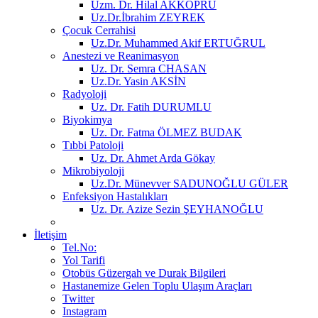
Uzm. Dr. Hilal AKKÖPRÜ
Uz.Dr.İbrahim ZEYREK
Çocuk Cerrahisi
Uz.Dr. Muhammed Akif ERTUĞRUL
Anestezi ve Reanimasyon
Uz. Dr. Semra CHASAN
Uz.Dr. Yasin AKSİN
Radyoloji
Uz. Dr. Fatih DURUMLU
Biyokimya
Uz. Dr. Fatma ÖLMEZ BUDAK
Tıbbi Patoloji
Uz. Dr. Ahmet Arda Gökay
Mikrobiyoloji
Uz.Dr. Münevver SADUNOĞLU GÜLER
Enfeksiyon Hastalıkları
Uz. Dr. Azize Sezin ŞEYHANOĞLU
İletişim
Tel.No:
Yol Tarifi
Otobüs Güzergah ve Durak Bilgileri
Hastanemize Gelen Toplu Ulaşım Araçları
Twitter
Instagram