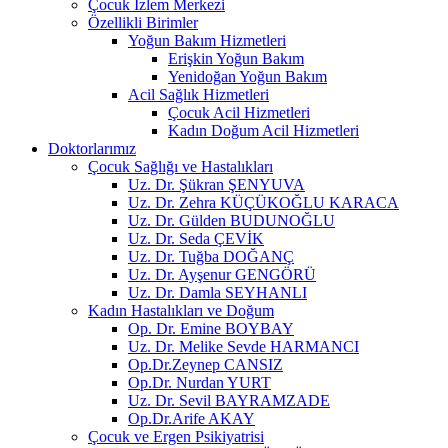
Çocuk İzlem Merkezi
Özellikli Birimler
Yoğun Bakım Hizmetleri
Erişkin Yoğun Bakım
Yenidoğan Yoğun Bakım
Acil Sağlık Hizmetleri
Çocuk Acil Hizmetleri
Kadın Doğum Acil Hizmetleri
Doktorlarımız
Çocuk Sağlığı ve Hastalıkları
Uz. Dr. Şükran ŞENYUVA
Uz. Dr. Zehra KÜÇÜKOĞLU KARACA
Uz. Dr. Gülden BUDUNOĞLU
Uz. Dr. Seda ÇEVİK
Uz. Dr. Tuğba DOĞANÇ
Uz. Dr. Ayşenur GENGÖRÜ
Uz. Dr. Damla SEYHANLI
Kadın Hastalıkları ve Doğum
Op. Dr. Emine BOYBAY
Uz. Dr. Melike Sevde HARMANCI
Op.Dr.Zeynep CANSIZ
Op.Dr. Nurdan YURT
Uz. Dr. Sevil BAYRAMZADE
Op.Dr.Arife AKAY
Çocuk ve Ergen Psikiyatrisi