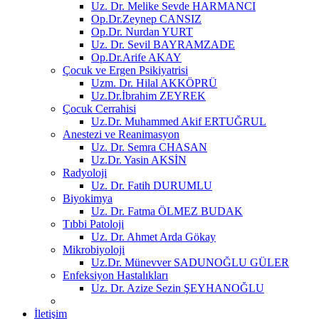
Uz. Dr. Melike Sevde HARMANCI
Op.Dr.Zeynep CANSIZ
Op.Dr. Nurdan YURT
Uz. Dr. Sevil BAYRAMZADE
Op.Dr.Arife AKAY
Çocuk ve Ergen Psikiyatrisi
Uzm. Dr. Hilal AKKÖPRÜ
Uz.Dr.İbrahim ZEYREK
Çocuk Cerrahisi
Uz.Dr. Muhammed Akif ERTUĞRUL
Anestezi ve Reanimasyon
Uz. Dr. Semra CHASAN
Uz.Dr. Yasin AKSİN
Radyoloji
Uz. Dr. Fatih DURUMLU
Biyokimya
Uz. Dr. Fatma ÖLMEZ BUDAK
Tıbbi Patoloji
Uz. Dr. Ahmet Arda Gökay
Mikrobiyoloji
Uz.Dr. Münevver SADUNOĞLU GÜLER
Enfeksiyon Hastalıkları
Uz. Dr. Azize Sezin ŞEYHANOĞLU
İletişim