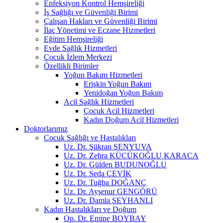
Enfeksiyon Kontrol Hemşireliği
İş Sağlığı ve Güvenliği Birimi
Çalışan Hakları ve Güvenliği Birimi
İlaç Yönetimi ve Eczane Hizmetleri
Eğitim Hemşireliği
Evde Sağlık Hizmetleri
Çocuk İzlem Merkezi
Özellikli Birimler
Yoğun Bakım Hizmetleri
Erişkin Yoğun Bakım
Yenidoğan Yoğun Bakım
Acil Sağlık Hizmetleri
Çocuk Acil Hizmetleri
Kadın Doğum Acil Hizmetleri
Doktorlarımız
Çocuk Sağlığı ve Hastalıkları
Uz. Dr. Şükran ŞENYUVA
Uz. Dr. Zehra KÜÇÜKOĞLU KARACA
Uz. Dr. Gülden BUDUNOĞLU
Uz. Dr. Seda ÇEVİK
Uz. Dr. Tuğba DOĞANÇ
Uz. Dr. Ayşenur GENGÖRÜ
Uz. Dr. Damla SEYHANLI
Kadın Hastalıkları ve Doğum
Op. Dr. Emine BOYBAY