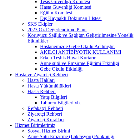
Tesis Güvenliği Komitesi
Hasta Güvenliği Komitesi
Eğitim Komitesi
Dış Kaynaklı Doküman Lİstesi
SKS Ekipler
2023 Öz Değerlendirme Planı
Koruyucu Sağlık ve Sağlığın Geliştirilmesine Yönelik
Etkinlikler
Hastanemizde Gebe Okulu Açılmıştır.
AKILCI ANTİBİYOTİK KULLANIMI
Erken Teşhis Hayat Kurtarır.
Anne sütü ve Emzirme Eğitimi Etkinliği
Gebe Okulu Etkinliği
Hasta ve Ziyaretçi Rehberi
Hasta Hakları
Hasta Yükümlülükleri
Hasta Rehberi
Yatış Bilgileri
Taburcu Bilgileri vb.
Refakatçi Rehberi
Ziyaretçi Rehberi
Ziyaretçi Kuralları
Hizmet Birimlerimiz
Sosyal Hizmet Birimi
Anne Sütü Emzirme (Laktasyon) Polikliniği