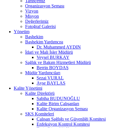
Tarihçemiz
Organizasyon Şeması
Vizyon
Misyon
Değerlerimiz
Fotoğraf Galerisi
Yönetim
Başhekim
Başhekim Yardımcısı
Dr. Muhammed AYDIN
İdari ve Mali İşler Müdürü
Veysel BURKAY
Sağlık ve Bakım Hizmetleri Müdürü
Berrin BOYDAŞ
Müdür Yardımcıları
Sezai VURAL
Ayşe BAYLAS
Kalite Yönetimi
Kalite Direktörü
Sabiha BUDUNOĞLU
Kalite Birim Çalışanları
Kalite Organizasyon Şeması
SKS Komiteleri
Çalışan Sağlığı ve Güvenliği Komitesi
Enfeksiyon Kontrol Komitesi