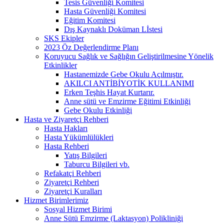
Tesis Güvenliği Komitesi
Hasta Güvenliği Komitesi
Eğitim Komitesi
Dış Kaynaklı Doküman Lİstesi
SKS Ekipler
2023 Öz Değerlendirme Planı
Koruyucu Sağlık ve Sağlığın Geliştirilmesine Yönelik
Etkinlikler
Hastanemizde Gebe Okulu Açılmıştır.
AKILCI ANTİBİYOTİK KULLANIMI
Erken Teşhis Hayat Kurtarır.
Anne sütü ve Emzirme Eğitimi Etkinliği
Gebe Okulu Etkinliği
Hasta ve Ziyaretçi Rehberi
Hasta Hakları
Hasta Yükümlülükleri
Hasta Rehberi
Yatış Bilgileri
Taburcu Bilgileri vb.
Refakatçi Rehberi
Ziyaretçi Rehberi
Ziyaretçi Kuralları
Hizmet Birimlerimiz
Sosyal Hizmet Birimi
Anne Sütü Emzirme (Laktasyon) Polikliniği