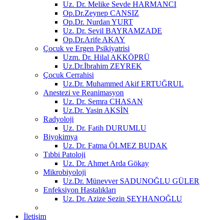
Uz. Dr. Melike Sevde HARMANCI
Op.Dr.Zeynep CANSIZ
Op.Dr. Nurdan YURT
Uz. Dr. Sevil BAYRAMZADE
Op.Dr.Arife AKAY
Çocuk ve Ergen Psikiyatrisi
Uzm. Dr. Hilal AKKÖPRÜ
Uz.Dr.İbrahim ZEYREK
Çocuk Cerrahisi
Uz.Dr. Muhammed Akif ERTUĞRUL
Anestezi ve Reanimasyon
Uz. Dr. Semra CHASAN
Uz.Dr. Yasin AKSİN
Radyoloji
Uz. Dr. Fatih DURUMLU
Biyokimya
Uz. Dr. Fatma ÖLMEZ BUDAK
Tıbbi Patoloji
Uz. Dr. Ahmet Arda Gökay
Mikrobiyoloji
Uz.Dr. Münevver SADUNOĞLU GÜLER
Enfeksiyon Hastalıkları
Uz. Dr. Azize Sezin ŞEYHANOĞLU
İletişim