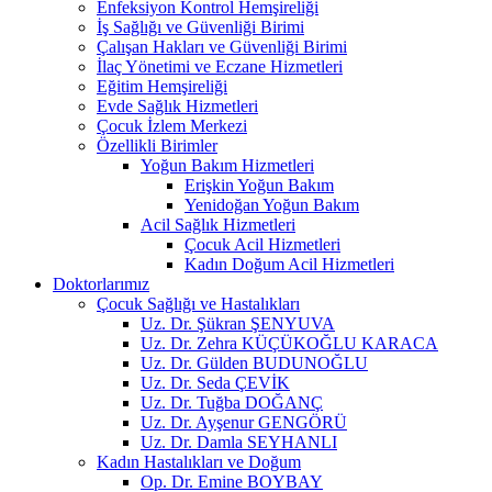
Enfeksiyon Kontrol Hemşireliği
İş Sağlığı ve Güvenliği Birimi
Çalışan Hakları ve Güvenliği Birimi
İlaç Yönetimi ve Eczane Hizmetleri
Eğitim Hemşireliği
Evde Sağlık Hizmetleri
Çocuk İzlem Merkezi
Özellikli Birimler
Yoğun Bakım Hizmetleri
Erişkin Yoğun Bakım
Yenidoğan Yoğun Bakım
Acil Sağlık Hizmetleri
Çocuk Acil Hizmetleri
Kadın Doğum Acil Hizmetleri
Doktorlarımız
Çocuk Sağlığı ve Hastalıkları
Uz. Dr. Şükran ŞENYUVA
Uz. Dr. Zehra KÜÇÜKOĞLU KARACA
Uz. Dr. Gülden BUDUNOĞLU
Uz. Dr. Seda ÇEVİK
Uz. Dr. Tuğba DOĞANÇ
Uz. Dr. Ayşenur GENGÖRÜ
Uz. Dr. Damla SEYHANLI
Kadın Hastalıkları ve Doğum
Op. Dr. Emine BOYBAY