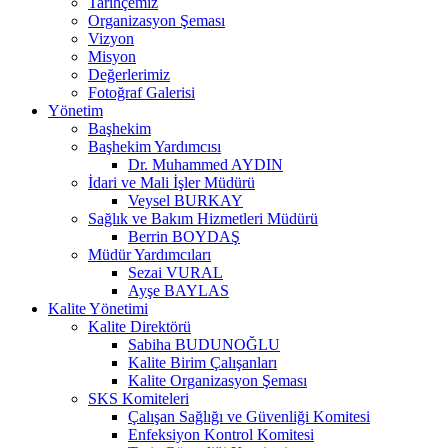
Tarihçemiz
Organizasyon Şeması
Vizyon
Misyon
Değerlerimiz
Fotoğraf Galerisi
Yönetim
Başhekim
Başhekim Yardımcısı
Dr. Muhammed AYDIN
İdari ve Mali İşler Müdürü
Veysel BURKAY
Sağlık ve Bakım Hizmetleri Müdürü
Berrin BOYDAŞ
Müdür Yardımcıları
Sezai VURAL
Ayşe BAYLAS
Kalite Yönetimi
Kalite Direktörü
Sabiha BUDUNOĞLU
Kalite Birim Çalışanları
Kalite Organizasyon Şeması
SKS Komiteleri
Çalışan Sağlığı ve Güvenliği Komitesi
Enfeksiyon Kontrol Komitesi