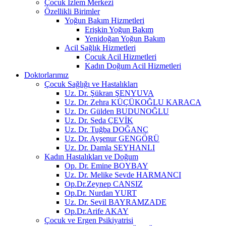
Çocuk İzlem Merkezi
Özellikli Birimler
Yoğun Bakım Hizmetleri
Erişkin Yoğun Bakım
Yenidoğan Yoğun Bakım
Acil Sağlık Hizmetleri
Çocuk Acil Hizmetleri
Kadın Doğum Acil Hizmetleri
Doktorlarımız
Çocuk Sağlığı ve Hastalıkları
Uz. Dr. Şükran ŞENYUVA
Uz. Dr. Zehra KÜÇÜKOĞLU KARACA
Uz. Dr. Gülden BUDUNOĞLU
Uz. Dr. Seda ÇEVİK
Uz. Dr. Tuğba DOĞANÇ
Uz. Dr. Ayşenur GENGÖRÜ
Uz. Dr. Damla SEYHANLI
Kadın Hastalıkları ve Doğum
Op. Dr. Emine BOYBAY
Uz. Dr. Melike Sevde HARMANCI
Op.Dr.Zeynep CANSIZ
Op.Dr. Nurdan YURT
Uz. Dr. Sevil BAYRAMZADE
Op.Dr.Arife AKAY
Çocuk ve Ergen Psikiyatrisi