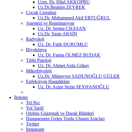
Uzm. Dr. Hilal AKKÖPRÜ
Uz.Dr.İbrahim ZEYREK
Çocuk Cerrahisi
Uz.Dr. Muhammed Akif ERTUĞRUL
Anestezi ve Reanimasyon
Uz. Dr. Semra CHASAN
Uz.Dr. Yasin AKSİN
Radyoloji
Uz. Dr. Fatih DURUMLU
Biyokimya
Uz. Dr. Fatma ÖLMEZ BUDAK
Tıbbi Patoloji
Uz. Dr. Ahmet Arda Gökay
Mikrobiyoloji
Uz.Dr. Münevver SADUNOĞLU GÜLER
Enfeksiyon Hastalıkları
Uz. Dr. Azize Sezin ŞEYHANOĞLU
İletişim
Tel.No:
Yol Tarifi
Otobüs Güzergah ve Durak Bilgileri
Hastanemize Gelen Toplu Ulaşım Araçları
Twitter
Instagram