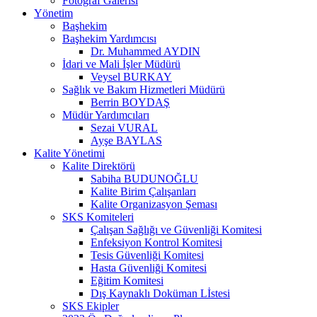
Fotoğraf Galerisi
Yönetim
Başhekim
Başhekim Yardımcısı
Dr. Muhammed AYDIN
İdari ve Mali İşler Müdürü
Veysel BURKAY
Sağlık ve Bakım Hizmetleri Müdürü
Berrin BOYDAŞ
Müdür Yardımcıları
Sezai VURAL
Ayşe BAYLAS
Kalite Yönetimi
Kalite Direktörü
Sabiha BUDUNOĞLU
Kalite Birim Çalışanları
Kalite Organizasyon Şeması
SKS Komiteleri
Çalışan Sağlığı ve Güvenliği Komitesi
Enfeksiyon Kontrol Komitesi
Tesis Güvenliği Komitesi
Hasta Güvenliği Komitesi
Eğitim Komitesi
Dış Kaynaklı Doküman Lİstesi
SKS Ekipler