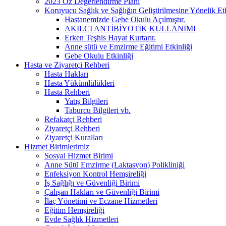
2023 Öz Değerlendirme Planı
Koruyucu Sağlık ve Sağlığın Geliştirilmesine Yönelik Etk
Hastanemizde Gebe Okulu Açılmıştır.
AKILCI ANTİBİYOTİK KULLANIMI
Erken Teşhis Hayat Kurtarır.
Anne sütü ve Emzirme Eğitimi Etkinliği
Gebe Okulu Etkinliği
Hasta ve Ziyaretçi Rehberi
Hasta Hakları
Hasta Yükümlülükleri
Hasta Rehberi
Yatış Bilgileri
Taburcu Bilgileri vb.
Refakatçi Rehberi
Ziyaretçi Rehberi
Ziyaretçi Kuralları
Hizmet Birimlerimiz
Sosyal Hizmet Birimi
Anne Sütü Emzirme (Laktasyon) Polikliniği
Enfeksiyon Kontrol Hemşireliği
İş Sağlığı ve Güvenliği Birimi
Çalışan Hakları ve Güvenliği Birimi
İlaç Yönetimi ve Eczane Hizmetleri
Eğitim Hemşireliği
Evde Sağlık Hizmetleri