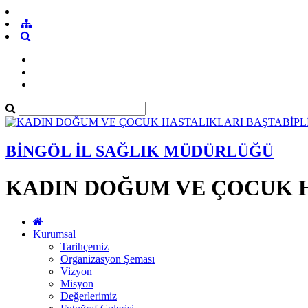
BİNGÖL İL SAĞLIK MÜDÜRLÜĞÜ
KADIN DOĞUM VE ÇOCUK H
Kurumsal
Tarihçemiz
Organizasyon Şeması
Vizyon
Misyon
Değerlerimiz