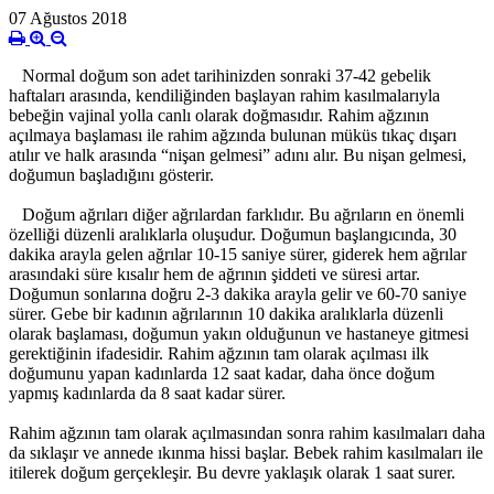
07 Ağustos 2018
Normal doğum son adet tarihinizden sonraki 37-42 gebelik
haftaları arasında, kendiliğinden başlayan rahim kasılmalarıyla
bebeğin vajinal yolla canlı olarak doğmasıdır. Rahim ağzının
açılmaya başlaması ile rahim ağzında bulunan müküs tıkaç dışarı
atılır ve halk arasında “nişan gelmesi” adını alır. Bu nişan gelmesi,
doğumun başladığını gösterir.
Doğum ağrıları diğer ağrılardan farklıdır. Bu ağrıların en önemli
özelliği düzenli aralıklarla oluşudur. Doğumun başlangıcında, 30
dakika arayla gelen ağrılar 10-15 saniye sürer, giderek hem ağrılar
arasındaki süre kısalır hem de ağrının şiddeti ve süresi artar.
Doğumun sonlarına doğru 2-3 dakika arayla gelir ve 60-70 saniye
sürer. Gebe bir kadının ağrılarının 10 dakika aralıklarla düzenli
olarak başlaması, doğumun yakın olduğunun ve hastaneye gitmesi
gerektiğinin ifadesidir. Rahim ağzının tam olarak açılması ilk
doğumunu yapan kadınlarda 12 saat kadar, daha önce doğum
yapmış kadınlarda da 8 saat kadar sürer.
Rahim ağzının tam olarak açılmasından sonra rahim kasılmaları daha
da sıklaşır ve annede ıkınma hissi başlar. Bebek rahim kasılmaları ile
itilerek doğum gerçekleşir. Bu devre yaklaşık olarak 1 saat surer.