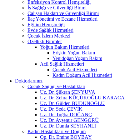
Enfeksiyon Kontrol Hemşireliği
İş Sağlığı ve Güvenliği Birimi
Çalışan Hakları ve Güvenliği Birimi
İlaç Yönetimi ve Eczane Hizmetleri
Eğitim Hemşireliği
Evde Sağlık Hizmetleri
Çocuk İzlem Merkezi
Özellikli Birimler
Yoğun Bakım Hizmetleri
Erişkin Yoğun Bakım
Yenidoğan Yoğun Bakım
Acil Sağlık Hizmetleri
Çocuk Acil Hizmetleri
Kadın Doğum Acil Hizmetleri
Doktorlarımız
Çocuk Sağlığı ve Hastalıkları
Uz. Dr. Şükran ŞENYUVA
Uz. Dr. Zehra KÜÇÜKOĞLU KARACA
Uz. Dr. Gülden BUDUNOĞLU
Uz. Dr. Seda ÇEVİK
Uz. Dr. Tuğba DOĞANÇ
Uz. Dr. Ayşenur GENGÖRÜ
Uz. Dr. Damla SEYHANLI
Kadın Hastalıkları ve Doğum
Op. Dr. Emine BOYBAY