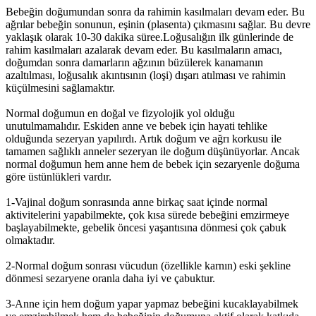
Bebeğin doğumundan sonra da rahimin kasılmaları devam eder. Bu
ağrılar bebeğin sonunun, eşinin (plasenta) çıkmasını sağlar. Bu devre
yaklaşık olarak 10-30 dakika süree.Loğusalığın ilk günlerinde de
rahim kasılmaları azalarak devam eder. Bu kasılmaların amacı,
doğumdan sonra damarların ağzının büzülerek kanamanın
azaltılması, loğusalık akıntısının (loşi) dışarı atılması ve rahimin
küçülmesini sağlamaktır.
Normal doğumun en doğal ve fizyolojik yol olduğu
unutulmamalıdır. Eskiden anne ve bebek için hayati tehlike
olduğunda sezeryan yapılırdı. Artık doğum ve ağrı korkusu ile
tamamen sağlıklı anneler sezeryan ile doğum düşünüyorlar. Ancak
normal doğumun hem anne hem de bebek için sezaryenle doğuma
göre üstünlükleri vardır.
1-Vajinal doğum sonrasında anne birkaç saat içinde normal
aktivitelerini yapabilmekte, çok kısa sürede bebeğini emzirmeye
başlayabilmekte, gebelik öncesi yaşantısına dönmesi çok çabuk
olmaktadır.
2-Normal doğum sonrası vücudun (özellikle karnın) eski şekline
dönmesi sezaryene oranla daha iyi ve çabuktur.
3-Anne için hem doğum yapar yapmaz bebeğini kucaklayabilmek