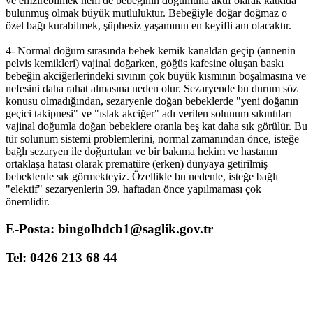
ve emzirebilmek hem de bebeğinin doğumuna aktif olarak katkıda
bulunmuş olmak büyük mutluluktur. Bebeğiyle doğar doğmaz o
özel bağı kurabilmek, şüphesiz yaşamının en keyifli anı olacaktır.
4- Normal doğum sırasında bebek kemik kanaldan geçip (annenin
pelvis kemikleri) vajinal doğarken, göğüs kafesine oluşan baskı
bebeğin akciğerlerindeki sıvının çok büyük kısmının boşalmasına ve
nefesini daha rahat almasına neden olur. Sezaryende bu durum söz
konusu olmadığından, sezaryenle doğan bebeklerde "yeni doğanın
geçici takipnesi" ve "ıslak akciğer" adı verilen solunum sıkıntıları
vajinal doğumla doğan bebeklere oranla beş kat daha sık görülür. Bu
tür solunum sistemi problemlerini, normal zamanından önce, isteğe
bağlı sezaryen ile doğurtulan ve bir bakıma hekim ve hastanın
ortaklaşa hatası olarak prematüre (erken) dünyaya getirilmiş
bebeklerde sık görmekteyiz. Özellikle bu nedenle, isteğe bağlı
"elektif" sezaryenlerin 39. haftadan önce yapılmaması çok
önemlidir.
E-Posta: bingolbdcb1@saglik.gov.tr
Tel: 0426 213 68 44