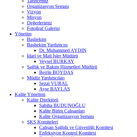
Tarihçemiz
Organizasyon Şeması
Vizyon
Misyon
Değerlerimiz
Fotoğraf Galerisi
Yönetim
Başhekim
Başhekim Yardımcısı
Dr. Muhammed AYDIN
İdari ve Mali İşler Müdürü
Veysel BURKAY
Sağlık ve Bakım Hizmetleri Müdürü
Berrin BOYDAŞ
Müdür Yardımcıları
Sezai VURAL
Ayşe BAYLAS
Kalite Yönetimi
Kalite Direktörü
Sabiha BUDUNOĞLU
Kalite Birim Çalışanları
Kalite Organizasyon Şeması
SKS Komiteleri
Çalışan Sağlığı ve Güvenliği Komitesi
Enfeksiyon Kontrol Komitesi