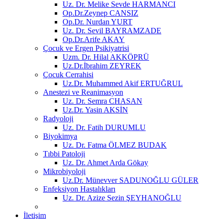
Uz. Dr. Melike Sevde HARMANCI
Op.Dr.Zeynep CANSIZ
Op.Dr. Nurdan YURT
Uz. Dr. Sevil BAYRAMZADE
Op.Dr.Arife AKAY
Çocuk ve Ergen Psikiyatrisi
Uzm. Dr. Hilal AKKÖPRÜ
Uz.Dr.İbrahim ZEYREK
Çocuk Cerrahisi
Uz.Dr. Muhammed Akif ERTUĞRUL
Anestezi ve Reanimasyon
Uz. Dr. Semra CHASAN
Uz.Dr. Yasin AKSİN
Radyoloji
Uz. Dr. Fatih DURUMLU
Biyokimya
Uz. Dr. Fatma ÖLMEZ BUDAK
Tıbbi Patoloji
Uz. Dr. Ahmet Arda Gökay
Mikrobiyoloji
Uz.Dr. Münevver SADUNOĞLU GÜLER
Enfeksiyon Hastalıkları
Uz. Dr. Azize Sezin ŞEYHANOĞLU
İletişim