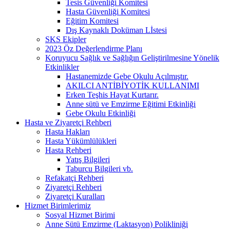
Tesis Güvenliği Komitesi
Hasta Güvenliği Komitesi
Eğitim Komitesi
Dış Kaynaklı Doküman Lİstesi
SKS Ekipler
2023 Öz Değerlendirme Planı
Koruyucu Sağlık ve Sağlığın Geliştirilmesine Yönelik
Etkinlikler
Hastanemizde Gebe Okulu Açılmıştır.
AKILCI ANTİBİYOTİK KULLANIMI
Erken Teşhis Hayat Kurtarır.
Anne sütü ve Emzirme Eğitimi Etkinliği
Gebe Okulu Etkinliği
Hasta ve Ziyaretçi Rehberi
Hasta Hakları
Hasta Yükümlülükleri
Hasta Rehberi
Yatış Bilgileri
Taburcu Bilgileri vb.
Refakatçi Rehberi
Ziyaretçi Rehberi
Ziyaretçi Kuralları
Hizmet Birimlerimiz
Sosyal Hizmet Birimi
Anne Sütü Emzirme (Laktasyon) Polikliniği